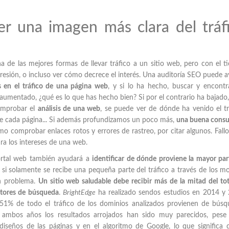
er una imagen más clara del tráf
a de las mejores formas de llevar tráfico a un sitio web, pero con el 
resión, o incluso ver cómo decrece el interés. Una auditoría SEO puede 
s en el tráfico de una página web
, y si lo ha hecho, buscar y encontr
 aumentado, ¿qué es lo que has hecho bien? Si por el contrario ha bajado
comprobar el
análisis de una web
, se puede ver de dónde ha venido el tr
 de cada página... Si además profundizamos un poco más,
una buena consu
o comprobar enlaces rotos y errores de rastreo, por citar algunos. Fall
para los intereses de una web.
ortal web también ayudará a
identificar de dónde proviene la mayor par
 si solamente se recibe una pequeña parte del tráfico a través de los m
n problema.
Un sitio web saludable debe recibir más de la mitad del tot
otores de búsqueda
.
BrightEdge
ha realizado sendos estudios en 2014 y
51% de todo el tráfico de los dominios analizados provienen de búsq
 ambos años los resultados arrojados han sido muy parecidos, pese 
iseños de las páginas y en el algoritmo de Google, lo que significa 