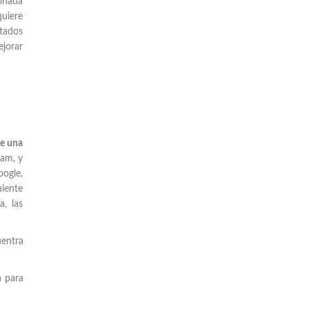
ionada
quiere
ltados
ejorar
de una
pam, y
oogle,
uiente
a, las
uentra
a para