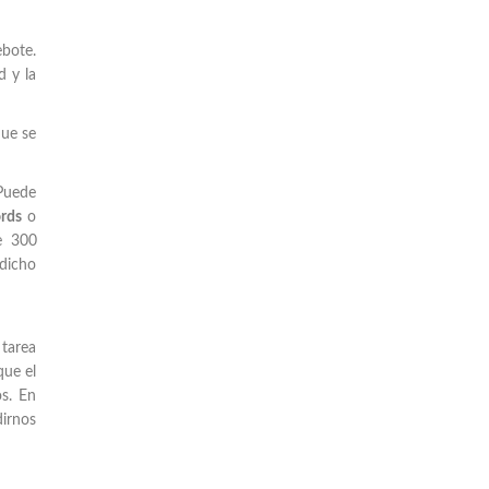
ebote.
d y la
que se
 Puede
rds
o
e 300
dicho
 tarea
que el
os. En
dirnos