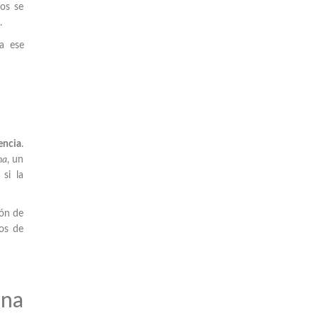
os se
.
a ese
encia
.
na
, un
si la
ión de
dos de
ina