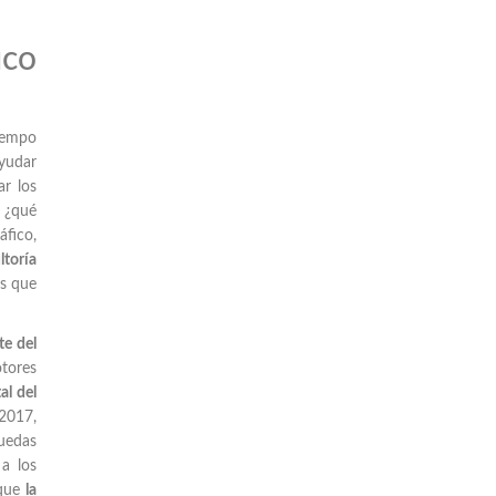
ico
tiempo
ayudar
ar los
, ¿qué
áfico,
ltoría
os que
te del
otores
al del
 2017,
uedas
a los
que
la