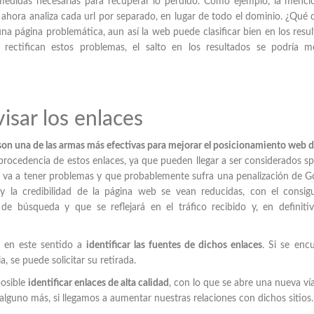
medidas necesarias para recuperar lo perdido. Como ejemplo, la menc
 ahora analiza cada url por separado, en lugar de todo el dominio. ¿Qué 
una página problemática, aun así la web puede clasificar bien en los resu
 rectifican estos problemas, el salto en los resultados se podría m
isar los enlaces
son una de las armas más efectivas para mejorar el posicionamiento web 
 procedencia de estos enlaces, ya que pueden llegar a ser considerados s
eb va a tener problemas y que probablemente sufra una penalización de G
y la credibilidad de la página web se vean reducidas, con el consig
de búsqueda y que se reflejará en el tráfico recibido y, en definitiv
 en este sentido a
identificar las fuentes de dichos enlaces
. Si se enc
 se puede solicitar su retirada.
posible
identificar enlaces de alta calidad
, con lo que se abre una nueva ví
 alguno más, si llegamos a aumentar nuestras relaciones con dichos sitios.