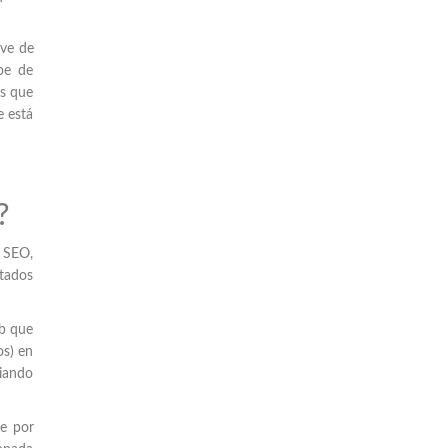
rve de
be de
as que
e está
?
 SEO,
ctados
eb que
os) en
iando
e por