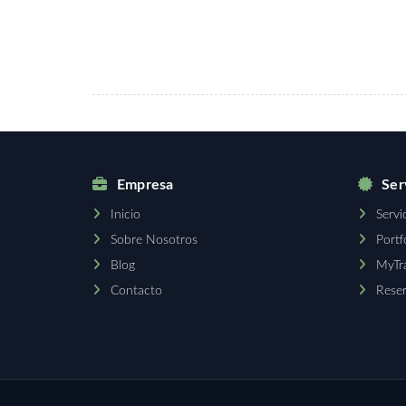
Empresa
Serv
Inicio
Servi
Sobre Nosotros
Portf
Blog
MyTra
Contacto
Reser