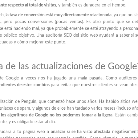
e respecto al total de visitas
, y también es duradera en el tiempo.
eb,
la tasa de conversión está muy directamente relacionada
, ya que no si
, pero pocas conversiones (pocas ventas). Es otro punto que se de
o se está haciendo mal, ya que probablemente se esté atrayendo a person
e público objetivo. Una auditoría SEO del sitio web ayudará a saber si s
ecuadas y cómo mejorar este punto.
ía de las actualizaciones de Google
 de Google a veces nos ha jugado una mala pasada. Como auditores
endientes de estos cambios
para evitar que nuestros clientes se vean afe
lización de Penguin, que comenzó hace unos años. Ha habido sitios w
enlaces de spam, y algunos de ellos han tardado varios meses (incluso añ
los algoritmos de Google no los podemos tomar a la ligera
. Están camb
e, y es obligado estar al día.
yudará a tu página web a
analizar si se ha visto afectada
negativament