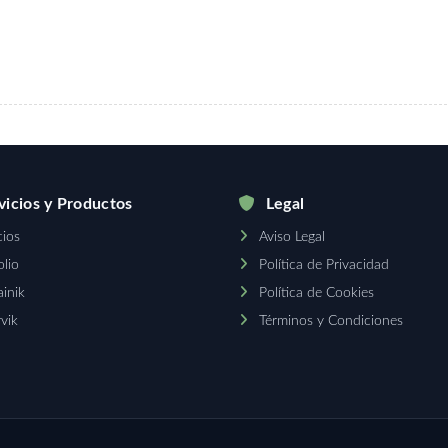
icios y Productos
Legal
cios
Aviso Legal
olio
Política de Privacidad
inik
Política de Cookies
vik
Términos y Condiciones