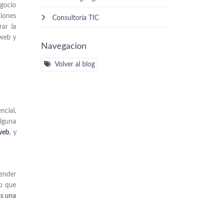
egocio
ciones
Consultoría TIC
rar la
 web y
Navegacion
Volver al blog
ncial,
lguna
 web
, y
tender
lo que
as una