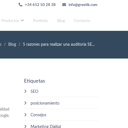
+34 652 50 28 38
info@greetik.com
Productos
Portfolio
Blog
Contacto
o
Blog
5 razones para realizar una auditoría SE...
Etiquetas
SEO
posicionamiento
alidad
Consejos
oogle,
Marketing Digital