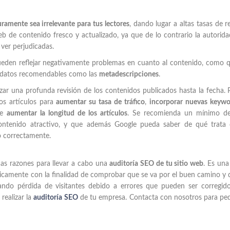
amente sea irrelevante para tus lectores
, dando lugar a altas tasas de r
eb de contenido fresco y actualizado, ya que de lo contrario la autorida
 ver perjudicadas.
eden reflejar negativamente problemas en cuanto al contenido, como 
n datos recomendables como las
metadescripciones
.
zar una profunda revisión de los contenidos publicados hasta la fecha.
nos artículos para
aumentar su tasa de tráfico
,
incorporar nuevas keywo
te
aumentar la longitud de los artículos
. Se recomienda un mínimo d
ontenido atractivo, y que además Google pueda saber de qué trata 
o correctamente.
as razones para llevar a cabo una
auditoría SEO de tu sitio web
. Es una
dicamente con la finalidad de comprobar que se va por el buen camino y 
itando pérdida de visitantes debido a errores que pueden ser corregid
realizar la
auditoría SEO
de tu empresa. Contacta con nosotros para pe