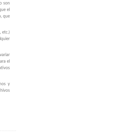
to son
que el
o, que
 etc.)
lquier
variar
ara el
ativos
rnos y
chivos