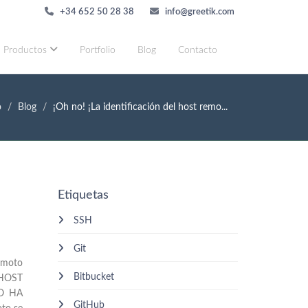
+34 652 50 28 38
info@greetik.com
Productos
Portfolio
Blog
Contacto
o
Blog
¡Oh no! ¡La identificación del host remo...
Etiquetas
SSH
Git
remoto
Bitbucket
 HOST
TO HA
GitHub