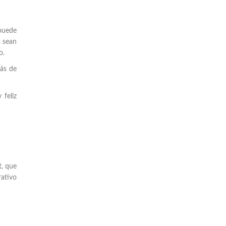
 puede
s sean
o.
rás de
 feliz
t, que
rativo