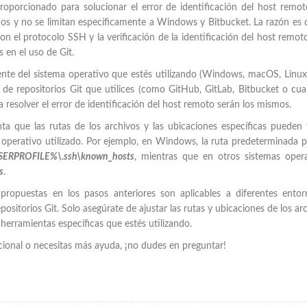
roporcionado para solucionar el error de identificación del host remo
rnos y no se limitan específicamente a Windows y Bitbucket. La razón es 
con el protocolo SSH y la verificación de la identificación del host remot
en el uso de Git.
te del sistema operativo que estés utilizando (Windows, macOS, Linux,
o de repositorios Git que utilices (como GitHub, GitLab, Bitbucket o cua
a resolver el error de identificación del host remoto serán los mismos.
a que las rutas de los archivos y las ubicaciones específicas pueden 
 operativo utilizado. Por ejemplo, en Windows, la ruta predeterminada p
ERPROFILE%\.ssh\known_hosts
, mientras que en otros sistemas oper
s
.
propuestas en los pasos anteriores son aplicables a diferentes ento
positorios Git. Solo asegúrate de ajustar las rutas y ubicaciones de los ar
herramientas específicas que estés utilizando.
icional o necesitas más ayuda, ¡no dudes en preguntar!