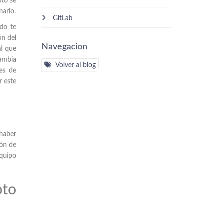
oto se
narlo.
GitLab
ndo te
ón del
Navegacion
al que
ambia
Volver al blog
es de
r este
 haber
ión de
equipo
oto