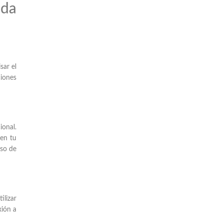
uda
sar el
iones
ional.
 en tu
eso de
ilizar
ión a