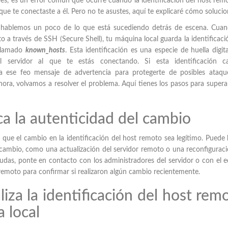
, es un error común que ocurre cuando la identificación del host rem
que te conectaste a él. Pero no te asustes, aquí te explicaré cómo solucio
s, hablemos un poco de lo que está sucediendo detrás de escena. Cua
 a través de SSH (Secure Shell), tu máquina local guarda la identificaci
 llamado
known_hosts
. Esta identificación es una especie de huella digit
del servidor al que te estás conectando. Si esta identificación c
za ese feo mensaje de advertencia para protegerte de posibles ataqu
hora, volvamos a resolver el problema. Aquí tienes los pasos para supera
ica la autenticidad del cambio
 que el cambio en la identificación del host remoto sea legítimo. Puede
 cambio, como una actualización del servidor remoto o una reconfigurac
 dudas, ponte en contacto con los administradores del servidor o con el 
 remoto para confirmar si realizaron algún cambio recientemente.
liza la identificación del host rem
 local