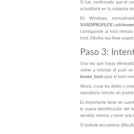
Si has confirmado que el cam
actualizarla en tu máquina lo
En Windows, normalmente
%USERPROFILE%\.ssh\known
corresponde al host remoto 
host. Elimina esa línea sospe
Paso 3: Inte
Una vez que hayas eliminado
volver a intentar el push en
known_hosts
para el host rem
Ahora, cruza los dedos y pres
repositorio remoto sin probl
Es importante tener en cuent
la nueva identificación del 
servidor remoto y tener una 
Si todavía encuentras dificult