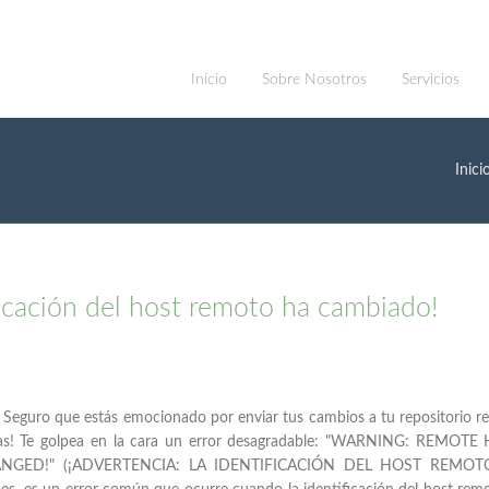
Inicio
Sobre Nosotros
Servicios
Inici
ficación del host remoto ha cambiado!
o! Seguro que estás emocionado por enviar tus cambios a tu repositorio 
¡zas! Te golpea en la cara un error desagradable: "WARNING: REMOTE
ANGED!" (¡ADVERTENCIA: LA IDENTIFICACIÓN DEL HOST REMO