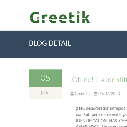
BLOG DETAIL
05
¡Oh no! ¡La identi
julio
Greetik
|
05/07/2023
¡Hey, desarrollador intrépid
con Git, pero de repente, 
IDENTIFICATION HAS CH