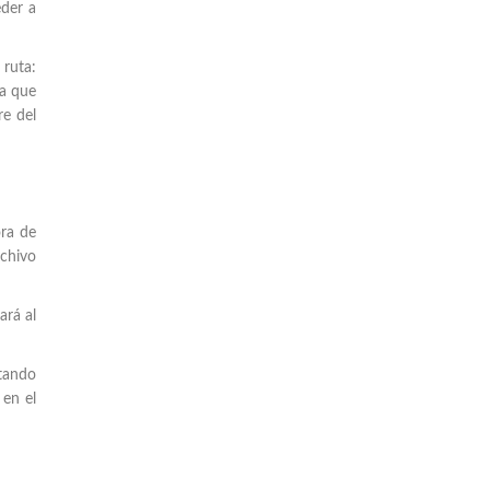
eder a
ruta:
ea que
re del
ora de
rchivo
ará al
ptando
 en el