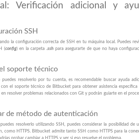
al: Verificación adicional y ay
guración SSH
zando la configuración correcta de SSH en tu máquina local. Puedes revi
H (
config
) en la carpeta
.ssh
para asegurarte de que no haya configurac
l soporte técnico
o puedes resolverlo por tu cuenta, es recomendable buscar ayuda adic
on el soporte técnico de Bitbucket para obtener asistencia específica
a en resolver problemas relacionados con Git y podrán guiarte en el proc
ar de método de autenticación
puedes resolverlo utilizando SSH, puedes considerar la posibilidad de ut
ón, como HTTPS. Bitbucket admite tanto SSH como HTTPS para la conex
podrías probar cambiar a HTTPS y ver si eso resuelve el problema.