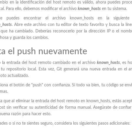
bio en la identificación del host remoto es válido, ahora puedes proc
cal. Para ello, debemos modificar el archivo
known_hosts
en tu sistema.
 puedes encontrar el archivo known_hosts en la siguiente 
_hosts
. Abre este archivo con tu editor de texto favorito y busca la lín
que ha cambiado. Deberías reconocerlo por la dirección IP o el nomb
chosa y guarda los cambios.
nta el push nuevamente
 la entrada del host remoto cambiado en el archivo
known_hosts
, es h
 tu repositorio local. Esta vez, Git generará una nueva entrada en el a
oto actualizado.
iona el botón de "push" con confianza. Si todo va bien, tu código se envi
emas.
a que al eliminar la entrada del host remoto en known_hosts, estás ace
host sin verificar su autenticidad de forma manual. Asegúrate de confiar
buena razón para hacer esto.
ades o si no te sientes seguro, considera los siguientes pasos adicionales: